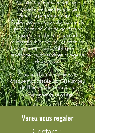
Aujourd’hui, Rémy insuffle une
nouvelle vie à ce lieu chargé
d’âme. Il y perpétue l’esprit de
l’auberge, avec une volonté simple
: proposer une cuisine généreuse,
maison et locale, dans un cadre
authentique et naturel, et offrir un
hébergement confortable pour les
randonneurs, motards et voyageurs
de passage.
À travers chaque plat servi et
chaque nuit passée ici, c’est un peu
de l’histoire du Graber qui
continue de se raconter.
Venez vous régaler
Contact :