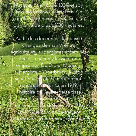
Masevaux de 1830 à 1834, et son
épouse Rosine Coumeisen. Ce
couple visionnaire donna vie à un
domaine de plus de 30 hectares.
Au fil des décennies, la bâtisse
changea de mains, entre
agriculteurs, aubergistes et familles
locales, chacun y laissant une
empreinte. De Didier Munsch,
aubergiste d’Oberbruck, à Léon
Schaffhauser et ses neuf enfants
venus s’installer ici en 1919,
l’histoire de l’auberge se tisse
autour du travail de la terre, de la
transmission et de la convivialité.
En 1992, la commune devient
propriétaire du domaine, marquant
un tournant.