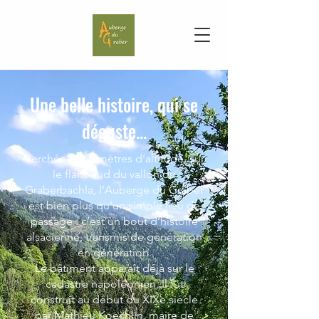
Une belle histoire, qui se
déguste...
Perchée à 650 mètres d’altitude, sur
le flanc sud du vallon du
Graberbachla, l’Auberge du Graber
est bien plus qu’un simple lieu de
passage : c’est un bout d’histoire
alsacienne, transmis de génération
en génération.
Le bâtiment apparaît déjà sur le
cadastre napoléonien. Il fut
construit au début du XIXe siècle
par Mathieu Koechlin, maire de