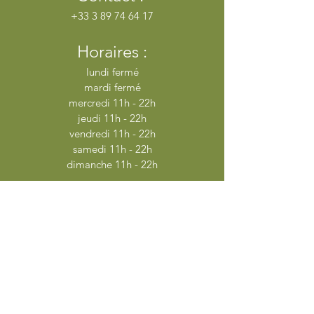
+33 3 89 74 64 17
Horaires :
lundi fermé
mardi fermé
mercredi 11h - 22h
jeudi 11h - 22h
vendredi 11h - 22h
samedi 11h - 22h
dimanche 11h - 22h
Adresse :
Rte du Schlumpf, Dolleren 68290